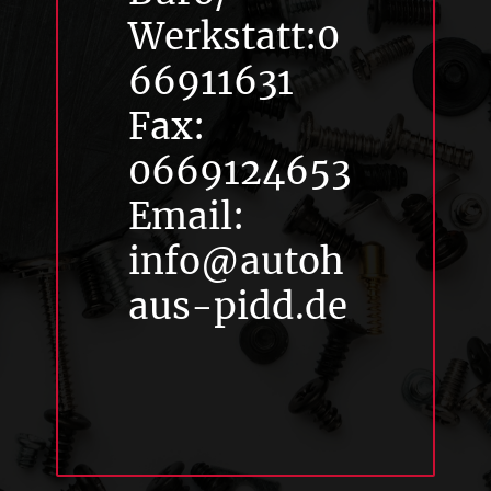
Werkstatt:0
66911631
Fax:
0669124653
Email:
info@autoh
aus-pidd.de